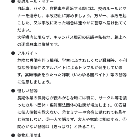
交通ルール・マナー
自転車、バイク、自動車を運転する際には、交通ルールとマ
ナーを遵守し、事故防止に努めましょう。万が一、事故を起
こした、又は事故にあった場合は速やかに警察へ届け出てく
ださい。
大学構内に限らず、キャンパス周辺の店舗や私有地、路上へ
の迷惑駐車は厳禁です。
アルバイト
危険な労働を伴う職種、学生にふさわしくない職種等、不利
益な労働条件のアルバイトによるトラブルが発生していま
す。高額報酬をうたった詐欺（いわゆる闇バイト）等の勧誘
に注意しましょう。
怪しい勧誘
長期休業の気持ちが緩みがちな時には特に、サークル等を装
ったカルト団体・悪質商法団体の勧誘が増加します。①安易
に個人情報を教えない、②セミナーや合宿に誘われても易々
と参加しない、③一人で悩まず、友人や家族に相談する、④
関心がない勧誘は【きっぱり】と断ること。
薬物乱用防止