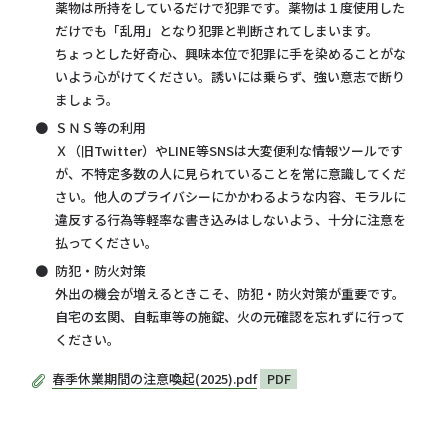
薬物は所持をしているだけで犯罪です。薬物は１度使用した
だけでも「乱用」となり犯罪と判断されてしまいます。
ちょっとした好奇心、興味本位で犯罪に手を染めることがな
いよう心がけてください。誘いには乗らず、強い意志で断り
ましょう。
ＳＮＳ等の利用
Ｘ（旧Twitter）やLINE等SNSは大変便利な情報ツールです
が、不特定多数の人に見られていることを常に意識してくだ
さい。他人のプライバシーにかかわるような内容、モラルに
違反する行為等軽率な書き込みはしないよう、十分に注意を
払ってください。
防犯・防火対策
外出の機会が増えるときこそ、防犯・防火対策が重要です。
自宅の玄関、自転車等の施錠、火の元確認を忘れずに行って
ください。
春季休業期間の注意喚起(2025).pdf
PDF