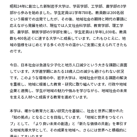
昭和24年に創立した新制岩手大学は、学芸学部、工学部、農学部の3学
部から歩みを始めました。学生定員は1学年780名、教員数は200名弱
という規模での出発でしたが、その後、地域社会の期待と時代の要請に
応えながら発展を続け、現在では人文社会科学部、教育学部、理工学
部、農学部、獣医学部の5学部を擁し、学生定員は1学年1,030名、教員
数も400名近くに達する大学へと成長しています。これもひとえに、地
域の皆様をはじめとする多くの方々の温かいご支援に支えられてきたも
のです。
今日、日本社会は急速な少子化と地方人口減少という大きな課題に直面
しています。大学進学期にあたる18歳人口の減少も避けられない状況
です。このような環境の中、岩手大学は、地域社会が抱える課題の解決
を重視し、地域に根差した教育・研究に取り組んでいます。行政や地域
企業と連携し、学生が地域の魅力や強みを学びながら、地域社会の未来
を支える人材へと成長する教育を進めています。
本学は、確かな教育力と高い研究力を基盤に、社会と世界に開かれた
「知の拠点」となることを目指しています。「地域と世界をつなぐハ
ブ」として、「より良い未来の創造」と「新たな価値の共創」を牽引す
る地域先導大学として、その成果を地域へ、さらには世界へと積極的に
還元してまいります。