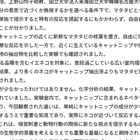
授、上野山怜子助教、国立大学法人東海国立大学機構名古屋大
分の意思で近づくか無視するかを選べる条件下で、マタタビと
単独で提示すると特有の反応を誘起するにもかかわらず、自由
ことが分かりました。
ャットニップの近くに新鮮なマタタビの枝葉を置き、自由に
瞭な反応を示した一方で、近くに生えているキャットニップや
物の抽出物を比較した実験でも確認されました。
る品種を含むイエネコを対象に、普段過ごしている広い室内環
結果、より多くのネコがキャットニップ抽出液よりもマタタビ
されました。
が少なかったわけではありません。化学分析の結果、キャット
れていました。実験室内で、キャットニップに含まれるネペタ
り、今回観察された違いは、単純にキャットニップの成分が少
るうえで重要な知見であり、実際にネコが近づいて反応する
これは、嗅覚刺激と動物行動の関係に新たな視点を提示するも
の生態学的意義を考えるうえでも重要な基盤になると期待され