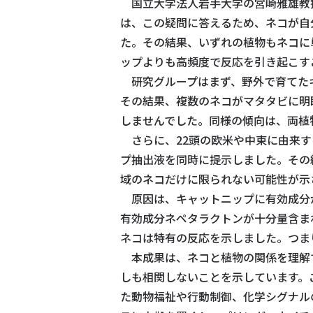
国立大学法人岩手大学の宮崎雅雄教
は、この疑問に答えるため、ネコが自
た。その結果、いずれの植物もネコに
ップよりも高頻度で反応を引き起こす
研究グループはまず、野外で育てたキ
その結果、複数のネコがマタタビに明
しませんでした。同様の傾向は、両植
さらに、22頭の欧米や中東に由来す
プ抽出液を同時に提示しました。その
域のネコだけに限られない可能性が示
原因は、キャットニップに有効成分
有効成分ネペタラクトンが十分量含ま
ネコは特有の反応を示しました。つま
本成果は、ネコと植物の関係を理解す
しも相関しないことを示しています。
た動物福祉や行動制御、化学シグナル