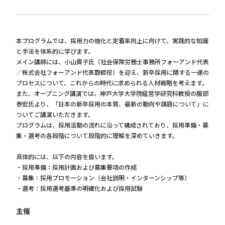
本プログラムでは、採用力の強化と定着率向上に向けて、実践的な知識
と手法を体系的に学びます。
メイン講師には、小山貴子氏（社会保険労務士事務所フォーアンド代表
／株式会社フォーアンド代表取締役）を迎え、新卒採用に関する一連の
プロセスについて、これからの時代に求められる人材戦略を考えます。
また、オープニング講演では、神戸大学大学院経営学研究科教授の服部
泰宏氏より、「日本の新卒採用の本質、最新の動向や課題について」に
ついてご講演いただきます。
プログラムは、採用活動の流れに沿って構成されており、採用準備・募
集・選考の各段階について段階的に理解を深めていきます。
具体的には、以下の内容を扱います。
・採用準備：採用計画および募集要項の作成
・募集：採用プロモーション（会社説明・インターンシップ等）
・選考：採用選考基準の明確化および採用試験
主催