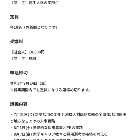
【学 生】岩手大学の学部生
定員
各10名（先着順となります）
受講料
【社会人】10,000円
【学 生】無料
申込締切
令和8年7月24日（金）
※募集期間内でも定員になり次第締め切ります。
講義内容
・7月31日(金) 新卒採用の変化と地域人材戦略課題の全体像/採用計画
と地方ならではの人事戦略
・8月1日(土) 効果的な採用募集とPRの実践
・8月7日(金) 大学キャリア教育と採用選考の接続を考える