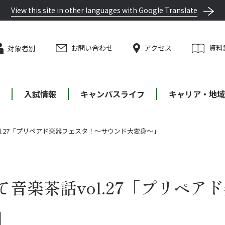
View this site in other languages with Google Translate
お問い合わせ
アクセス
資料
対象者別
等
入試情報
キャンパスライフ
キャリア・地域
l.27「プリペアド楽器フェスタ！～サウンド大変身～」
音楽茶話vol.27「プリペア
」