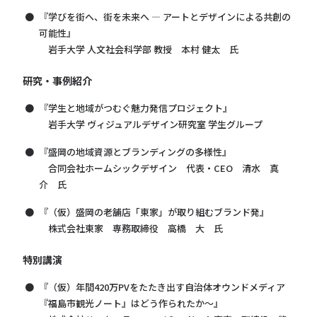
『学びを街へ、街を未来へ ― アートとデザインによる共創の
可能性』
岩手大学 人文社会科学部 教授 本村 健太 氏
研究・事例紹介
『学生と地域がつむぐ魅力発信プロジェクト』
岩手大学 ヴィジュアルデザイン研究室 学生グループ
『盛岡の地域資源とブランディングの多様性』
合同会社ホームシックデザイン 代表・CEO 清水 真
介 氏
『（仮）盛岡の老舗店「東家」が取り組むブランド発』
株式会社東家 専務取締役 高橋 大 氏
特別講演
『（仮）年間420万PVをたたき出す自治体オウンドメディア
『福島市観光ノート』はどう作られたか～』