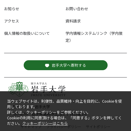
お知らせ
お問い合わせ
アクセス
資料請求
個人情報の取扱いについて
学内情報システムリンク（学内限
定）
岩手大学へ寄附する
当ウェブサイトは、利便性、品質維持・向上を目的に、Cookieを使
用しております。
国立大学法人 岩手大学
詳しくは、クッキーポリシーをご参照ください。
〒020-8550 岩手県盛岡市上田三丁目18番8号
Cookieの利用に同意頂ける場合は、「同意する」ボタンを押してく
ださい。
クッキーポリシーはこちら
サイトマップ
プライバシーポリシー
サイトポリシー