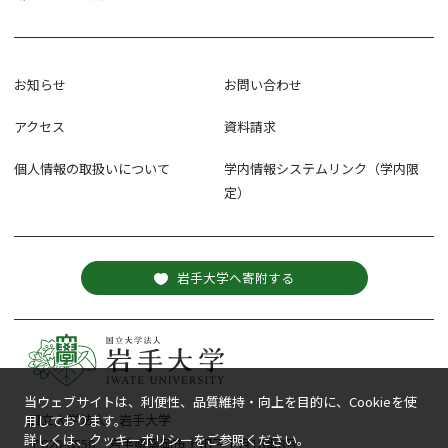
お知らせ
お問い合わせ
アクセス
資料請求
個人情報の取扱いについて
学内情報システムリンク（学内限
定）
岩手大学へ寄附する
当ウェブサイトは、利便性、品質維持・向上を目的に、Cookieを使
国立大学法人 岩手大学
用しております。
詳しくは、クッキーポリシーをご参照ください。
〒020-8550 岩手県盛岡市上田三丁目18番8号